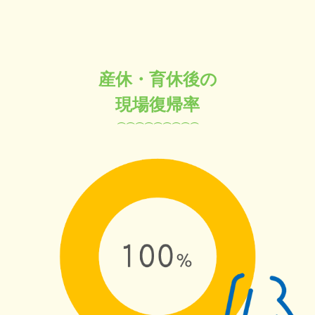
産休・育休後の
現場復帰率
⌒⌒⌒⌒⌒⌒⌒⌒
⌒