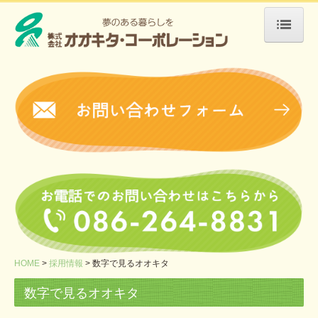
HOME
会社案内
介護事業
グループホーム
サービス付き高齢者向け住宅
入居のお申込について
会員限定
会員限定2
HOME
採用情報
数字で見るオオキタ
不動産事業
数字で見るオオキタ
売買・物件情報