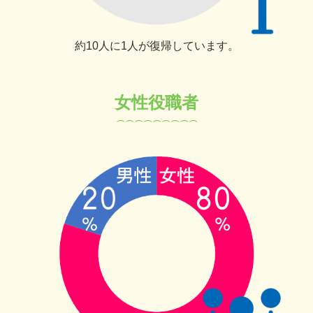
約10人に1人が復帰しています。
女性役職者
⌒⌒⌒⌒⌒⌒⌒⌒
⌒