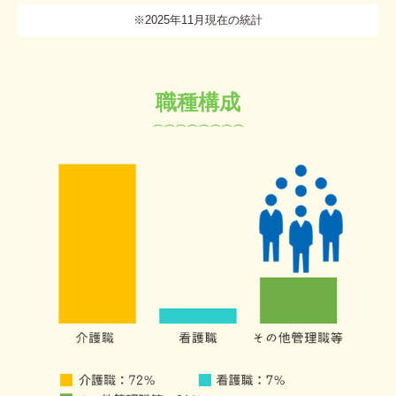
不動産査定等申請フォーム
※2025年11月現在の統計
賃貸・ファミリー
賃貸・単身者
職種構成
賃貸・一戸建
⌒⌒⌒⌒⌒⌒⌒⌒
賃貸・店舗／事務所
賃貸・駐車場
駐車場申込書（個人の方）
駐車場申込書（法人の方）
採用情報
当社の魅力
社員インタビュー
数字で見るオオキタ