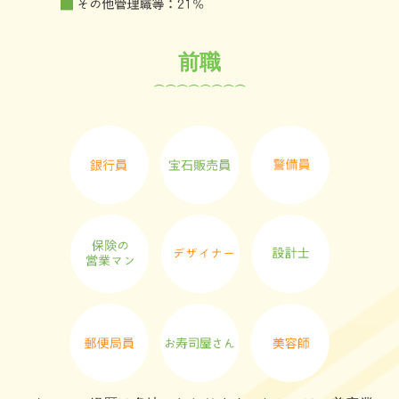
よくあるご質問
前職
お問い合わせ
⌒⌒⌒⌒⌒⌒⌒⌒
個人情報保護方針