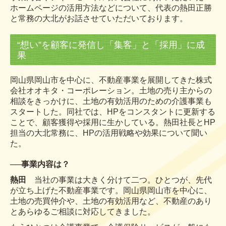
ホームページの活用方法などについて、代表の熱田正勝
よくあるご質問
と常務の大北がお話させていただいております。
お問い合わせ
“想い”を顧客に発信し「集客」と「採用」に成
個人情報保護方針
果
岡山県岡山市を中心に、不動産事業を展開してきた株式
会社オオキタ・
コーポレーション。土地の売り主からの
相談をきっかけに、土地の有効活
用のための介護事業も
スタートした。同社では、HPをコンスタントに更
新する
ことで、顧客獲得や採用に生かしている。熱田社長とHP
担当
の大北常務に、HPの活用戦略や効果について聞い
た。
──事業内容は？
熱田
当社の事業は大きく分
けて二つ。ひとつが、先代
が立
ち上げた不動産事業です。岡山
県岡山市を中心に、
土地の売買
仲介や、土地の有効活用など、
不動産のあり
とあらゆるご相談
に対応してきました。