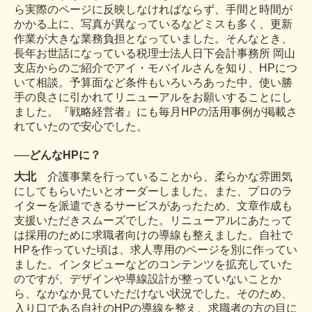
ら実際のページに反映しなければならず、手間と時間が
かかる上に、写真が異なっているなどミスも多く、更新
作業が大きな業務負担となっていました。そんなとき、
長年お世話になっている税理士法人日下会計事務所 岡山
支店からのご紹介でアイ・モバイルさんを知り、HPにつ
いて相談。予算面など条件もいろいろあった中、使い勝
手の良さに引かれてリニューアルをお願いすることにし
ました。『戦略経営者』にも毎月HPの活用事例が掲載さ
れていたので安心でした。
──
どんなHPに？
大北
介護事業を行っていることから、柔らかな雰囲気
にしてもらいたいとオーダーしました。また、プロのラ
イターを派遣できるサービスがあったため、文章作成も
支援いただきスムーズでした。リニューアルにあたって
は採用のために求職者向けの導線も整えました。自社で
HPを作っていた頃は、求人専用のページを別に作ってい
ました。インタビューなどのコンテンツを拡充していた
のですが、デザインや導線設計が整っていないことか
ら、なかなか見ていただけない状況でした。そのため、
入り口である自社のHPの導線を整え、求職者の方の目に