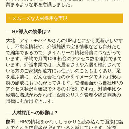
留まるような形を意識しました。
スムーズな人材採用を実現
──
HP導入の効果は？
大北
アイ・モバイルさんのHPはとにかく更新がしやす
く、不動産情報や、介護施設の空き情報なども自分たち
で編集できるので、タイムリーな情報発信につながって
います。平均で月間1000桁台のアクセス数を維持できて
います。介護事業では、入居者さまや入居を検討されて
いる方のご家族が遠方にお住まいのこともよくあり、足
を運ぶ前に、どんな会社なのかをイメージできれば安心
感の醸成にもつながってきます。管理画面から自社HPの
アクセス状況を確認できるのも便利ですね。対前年比や
極端な増減がわかれば、企業のリスク管理や経営判断の
指標にも活用できます。
──
人材採用への影響は？
熱田
HPの情報をかなりしっかりと読み込んで面接に臨
んでくれる求職者が増えていると感じています。実際、