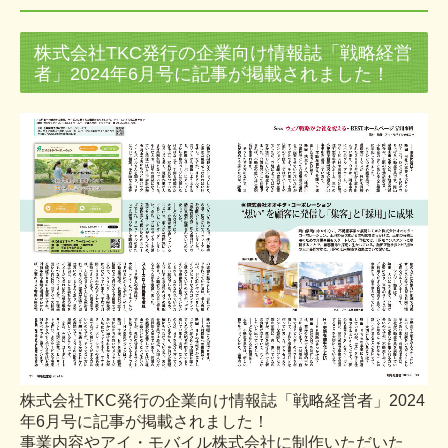
不動産査定等申請フォーム
株式会社TKC発行の企業向け情報誌「戦略経営
賃貸・ファミリー
者」2024年6月号に記事が掲載されました！
賃貸・単身者
賃貸・一戸建
賃貸・店舗／事務所
賃貸・駐車場
駐車場申込書（個人の方）
駐車場申込書（法人の方）
採用情報
当社の魅力
社員インタビュー
株式会社TKC発行の企業向け情報誌「戦略経営者」2024
年6月号に記事が掲載されました！
数字で見るオオキタ
事業内容やアイ・モバイル株式会社に制作いただいた