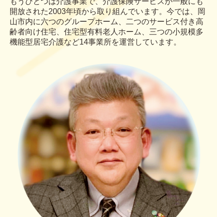
もうひとつは介護事業で、介
護保険サービスが一般にも
開放
された2003年頃から取り組
んでいます。今では、岡
山市内
に六つのグループホーム、二つ
のサービス付き高
齢者向け住宅、
住宅型有料老人ホーム、三つの
小規模多
機能型居宅介護など
14
事業所を運営しています。